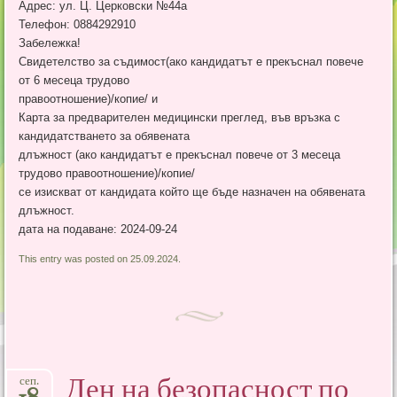
Адрес: ул. Ц. Церковски №44а
Телефон: 0884292910
Забележка!
Свидетелство за съдимост(ако кандидатът е прекъснал повече
от 6 месеца трудово
правоотношение)/копие/ и
Карта за предварителен медицински преглед, във връзка с
кандидатстването за обявената
длъжност (ако кандидатът е прекъснал повече от 3 месеца
трудово правоотношение)/копие/
се изискват от кандидата който ще бъде назначен на обявената
длъжност.
дата на подаване: 2024-09-24
This entry was posted on 25.09.2024.
Ден на безопасност по
сеп.