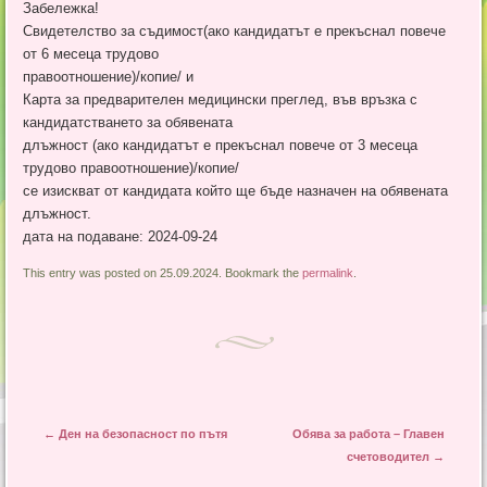
Забележка!
Свидетелство за съдимост(ако кандидатът е прекъснал повече
от 6 месеца трудово
правоотношение)/копие/ и
Карта за предварителен медицински преглед, във връзка с
кандидатстването за обявената
длъжност (ако кандидатът е прекъснал повече от 3 месеца
трудово правоотношение)/копие/
се изискват от кандидата който ще бъде назначен на обявената
длъжност.
дата на подаване: 2024-09-24
This entry was posted on 25.09.2024. Bookmark the
permalink
.
Post navigation
←
Ден на безопасност по пътя
Обява за работа – Главен
счетоводител
→