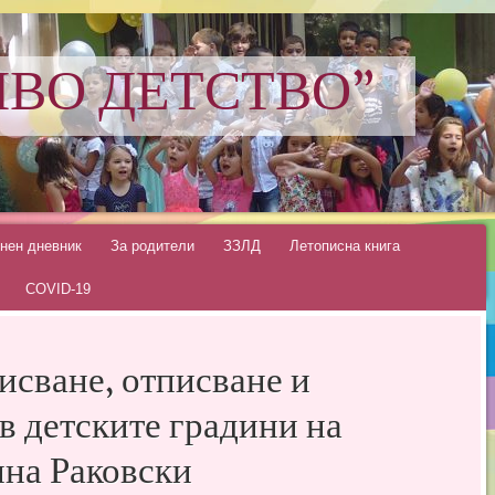
ИВО ДЕТСТВО"
нен дневник
За родители
ЗЗЛД
Летописна книга
COVID-19
писване, отписване и
в детските градини на
на Раковски