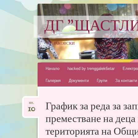
ДГ "ЩАСТЛ
ГР. РАКОВСКИ
Skip
Начало
hacked by trenggalek6etar
Електро
to
Галерия
Документи
Групи
За контакти
content
График за реда за за
ян.
10
преместване на деца 
територията на Общи