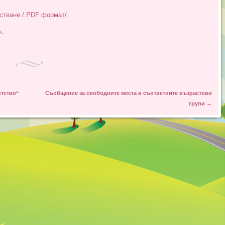
естване /.PDF формат/
k
.
етство“
Съобщение за свободните места в съответните възрастови
групи
→