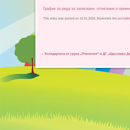
График за реда за записване, отписване и прем
This entry was posted on 10.01.2018. Bookmark the
permalin
Post navigation
←
Коледарчета от група „Пчелички“ в ДГ „Щастливо Д