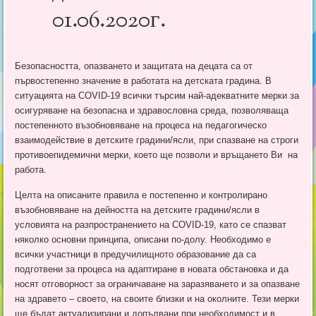
01.06.2020г.
Безопасността, опазването и защитата на децата са от
първостепенно значение в работата на детската градина. В
ситуацията на COVID-19 всички търсим най-адекватните мерки за
осигуряване на безопасна и здравословна среда, позволяваща
постепенното възобновяване на процеса на педагогическо
взаимодействие в детските градини/ясли, при спазване на строги
противоепидемични мерки, което ще позволи и връщането Ви на
работа.
Целта на описаните правила е постепенно и контролирано
възобновяване на дейността на детските градини/ясли в
условията на разпространението на COVID-19, като се спазват
няколко основни принципа, описани по-долу. Необходимо е
всички участници в предучилищното образование да са
подготвени за процеса на адаптиране в новата обстановка и да
носят отговорност за ограничаване на заразяването и за опазване
на здравето – своето, на своите близки и на околните. Тези мерки
ще бъдат актуализирани и допълвани при необходимост и в