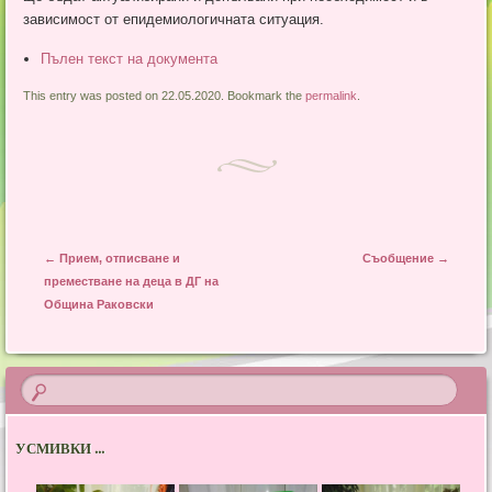
зависимост от епидемиологичната ситуация.
Пълен текст на документа
This entry was posted on 22.05.2020. Bookmark the
permalink
.
Post navigation
←
Прием, отписване и
Съобщение
→
преместване на деца в ДГ на
Община Раковски
УСМИВКИ ...