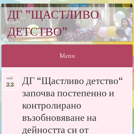
ДГ "ЩАСТЛИВО
ДЕТСТВО"
Menu
Skip
ДГ “Щастливо детство“
май
to
22
content
започва постепенно и
контролирано
възобновяване на
дейността си от