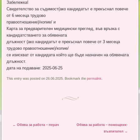
Забележка!
Свидетелство за съдимост(ако кандидатът е прекъснал повече
от 6 месеца трудово
правоотношение)/копие/ и
Карта за предварителен медицински преглед, във връзка с
кандидатстването за обявената
длъжност (ако кандидатът е прекъснал повече от 3 месеца
трудово правоотношение)/копие/
се изискват от кандидата който ще бъде назначен на обявената
длъжност.
дата на подаване: 2025-06-25
This entry was posted on 26.06.2025. Bookmark the
permalink
.
Post navigation
←
Обява за работа – перач
Обява за работа – помощник-
възпитател
→