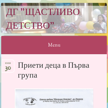
ДГ "ЩАСТЛИВО
ДЕТСТВО"
Menu
Skip
Приети деца в Първа
юни
to
30
content
група