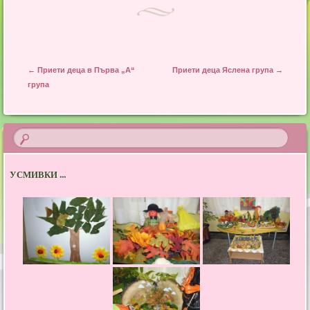
Post navigation
←
Приети деца в Първа „А“
Приети деца Яслена група
→
група
УСМИВКИ ...