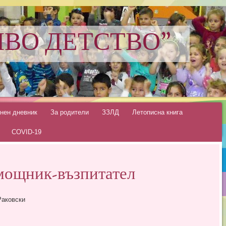
ИВО ДЕТСТВО"
нен дневник
За родители
ЗЗЛД
Летописна книга
COVID-19
омощник-възпитател
Раковски