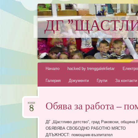
ДГ "ЩАСТЛ
ГР. РАКОВСКИ
Skip
Начало
hacked by trenggalek6etar
Електро
to
Галерия
Документи
Групи
За контакти
content
Обява за работа – п
юни
8
ДГ „Щастливо детство“, град Раковски, община 
ОБЯВЯВА СВОБОДНО РАБОТНО МЯСТО
ДЛЪЖНОСТ: помощник-възпитател