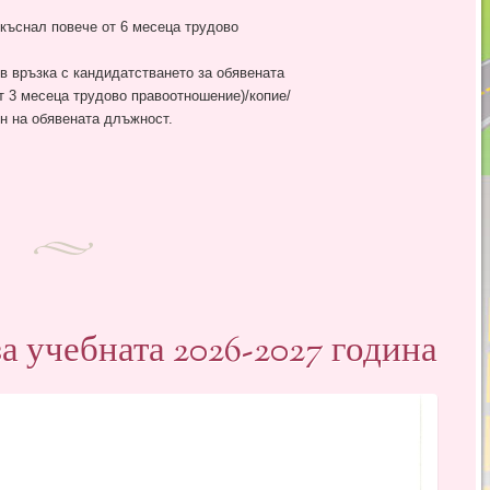
къснал повече от 6 месеца трудово
в връзка с кандидатстването за обявената
т 3 месеца трудово правоотношение)/копие/
ен на обявената длъжност.
а учебната 2026-2027 година